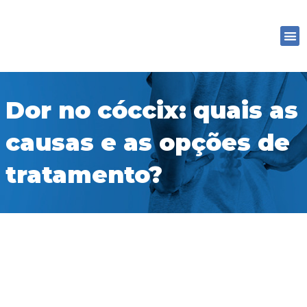
Ir
para
M
o
conteúdo
Dor no cóccix: quais as
causas e as opções de
tratamento?