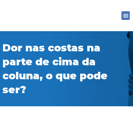
Ir
para
M
o
conteúdo
Dor nas costas na
parte de cima da
coluna, o que pode
ser?